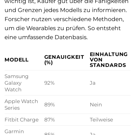
wichtig ist, Käufer gut über die Fähigkeiten
und Grenzen jedes Modells zu informieren.
Forscher nutzen verschiedene Methoden,
um die Wearables zu prüfen. So entsteht
eine umfassende Datenbasis.
EINHALTUNG
GENAUIGKEIT
MODELL
VON
(%)
STANDARDS
Samsung
Galaxy
92%
Ja
Watch
Apple Watch
89%
Nein
Series
Fitbit Charge
87%
Teilweise
Garmin
85%
Ja