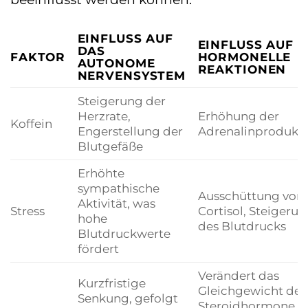
EINFLUSS AUF
EINFLUSS AUF
DAS
FAKTOR
HORMONELLE
AUTONOME
REAKTIONEN
NERVENSYSTEM
Steigerung der
Herzrate,
Erhöhung der
Koffein
Engerstellung der
Adrenalinprodukt
Blutgefäße
Erhöhte
sympathische
Ausschüttung von
Aktivität, was
Stress
Cortisol, Steigeru
hohe
des Blutdrucks
Blutdruckwerte
fördert
Verändert das
Kurzfristige
Gleichgewicht der
Senkung, gefolgt
Steroidhormone,