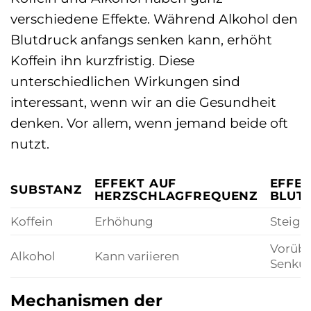
verschiedene Effekte. Während Alkohol den
Blutdruck anfangs senken kann, erhöht
Koffein ihn kurzfristig. Diese
unterschiedlichen Wirkungen sind
interessant, wenn wir an die Gesundheit
denken. Vor allem, wenn jemand beide oft
nutzt.
EFFEKT AUF
EFFEK
SUBSTANZ
HERZSCHLAGFREQUENZ
BLUT
Koffein
Erhöhung
Steige
Vorüb
Alkohol
Kann variieren
Senku
Mechanismen der