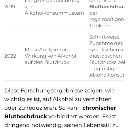
Langzeitbeobachtung
chronischem
2019
von
Bluthochdruck
Alkoholkonsummustern
bei
regelmäßigen
Trinkern
Schrittweise
Zunahme des
Meta-Analyse zur
systolischen un
2022
Wirkung von Alkohol
diastolischen
auf den Blutdruck
Blutdrucks bei
langfristigem
Alkoholkonsum
Diese Forschungsergebnisse zeigen, wie
wichtig es ist, auf Alkohol zu verzichten
oder zu reduzieren. So kann
chronischer
Bluthochdruck
verhindert werden. Es ist
dringend notwendig, seinen Lebensstil zu