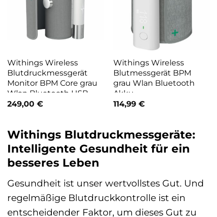
Withings Wireless
Withings Wireless
Blutdruckmessgerät
Blutmessgerät BPM
Monitor BPM Core grau
grau Wlan Bluetooth
Wlan Bluetooth USB
Akku
Herzfrequenzanalyse
249,00
€
114,99
€
Withings Blutdruckmessgeräte:
Intelligente Gesundheit für ein
besseres Leben
Gesundheit ist unser wertvollstes Gut. Und
regelmäßige Blutdruckkontrolle ist ein
entscheidender Faktor, um dieses Gut zu