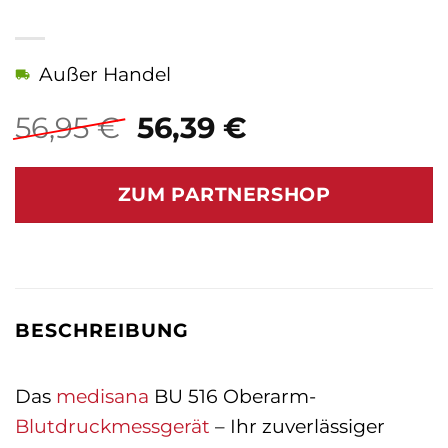
Außer Handel
Ursprünglicher
Aktueller
56,95
€
56,39
€
Preis
Preis
war:
ist:
ZUM PARTNERSHOP
56,95 €
56,39 €.
BESCHREIBUNG
Das
medisana
BU 516 Oberarm-
Blutdruckmessgerät
– Ihr zuverlässiger