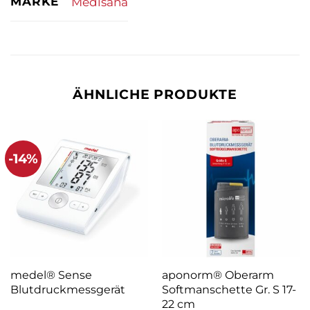
MARKE
Medisana
ÄHNLICHE PRODUKTE
-14%
medel® Sense
aponorm® Oberarm
Blutdruckmessgerät
Softmanschette Gr. S 17-
22 cm