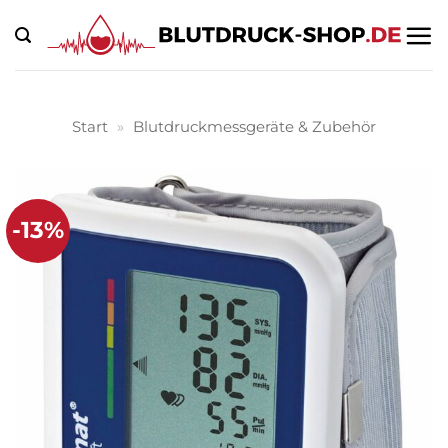
Zum
Inhalt
springen
Start
»
Blutdruckmessgeräte & Zubehör
-13%