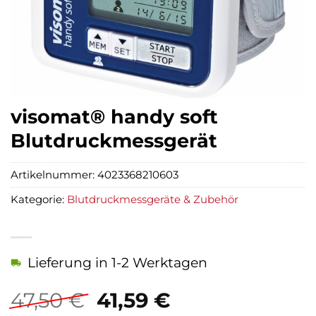
visomat® handy soft
Blutdruckmessgerät
Artikelnummer:
4023368210603
Kategorie:
Blutdruckmessgeräte & Zubehör
Lieferung in 1-2 Werktagen
Ursprünglicher
Aktueller
47,50
€
41,59
€